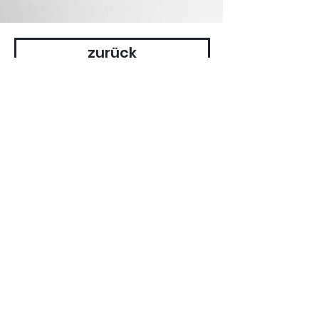
zurück
Martina
Staudenmayer
*1961
in Wiesensteig
1999–2003 Studium
an der Freien
Kunstakademie
Nürtingen, 2005
Förderpreis
Verband Bildender
Künstlerinnen und
Künstler
Württemberg, 2018
Grafikpreis Stadt