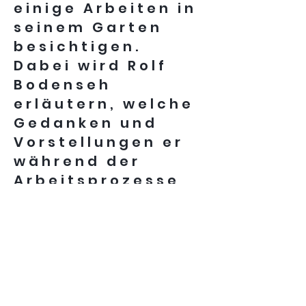
einige Arbeiten in
seinem Garten
besichtigen.
Dabei wird Rolf
Bodenseh
erläutern, welche
Gedanken und
Vorstellungen er
während der
Arbeitsprozesse
entwickelte,
verwarf und
wieder neu
aufnahm.
Wir freuen uns auf
ein Wiedersehen