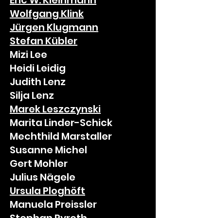
Eric W.
Kleinmann
Wolfgang Klink
Jürgen
Klugmann
Stefan
Kübler
Mizi Lee
Heidi Leidig
Judith Lenz
Silja Lenz
Marek
Leszczynski
Marita Linder-Schick
Mechthild Marstaller
Susanne Michel
Gert Mohler
Julius Nägele
Ursula
Ploghöft
Manuela Preissler