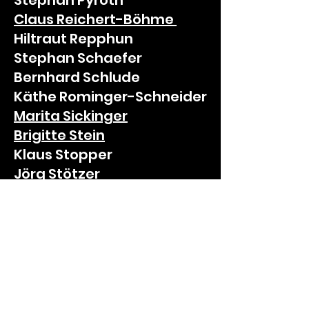
Stephan Pyroth
Claus
Reichert-Böhme
Hiltraut Repphun
Stephan Schaefer
Bernhard Schlude
Käthe Rominger-Schneider
Marita
Sickinger
Brigitte
Stein
Klaus Stopper
Jörg Stötzer
Minqi Sun
Carmen Traub
Chen Wang
Sabine Wilhelm-Stötzer
Tanja
Wörner-Block
Joachim
Wörner