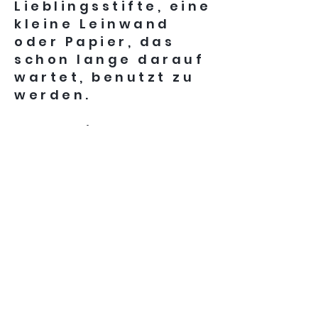
Lieblingsstifte, eine
kleine Leinwand
oder Papier, das
schon lange darauf
wartet, benutzt zu
werden.
Am zweiten
Augustwochenende
sucht Regina
Dittmar mit den
Besuchern einfache
Formen aus der
Natur rund ums
„Weiße Häusle“. Sie
bilden die
Komposition für
kleinformatige oder