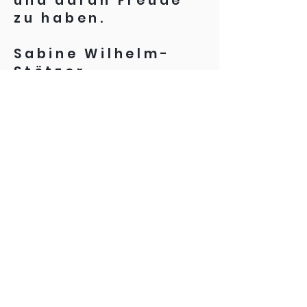
und daran Freude
zu haben.
Sabine Wilhelm-
Stötzer
Weißes Häusle vom
19.8. bis
23.8.2024
,
täglich von 10 bis
13 Uhr